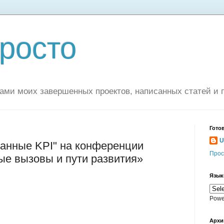
просто
ами моих завершенных проектов, написанных статей и 
Гото
U
анные KPI" на конференции
Прос
ые вызовы и пути развития»
Язык
Powe
Архи