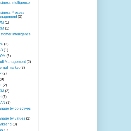
siness Intelligence
)
siness Process
anagement
(3)
PM
(1)
RM
(1)
stomer Intelligence
)
RP
(3)
SB
(1)
TOM
(6)
ult Management
(2)
ternal market
(3)
P
(2)
(9)
IL
(2)
SM
(2)
I
(7)
EAN
(1)
nage by objectives
)
nage by values
(2)
rketing
(3)
bo
(1)