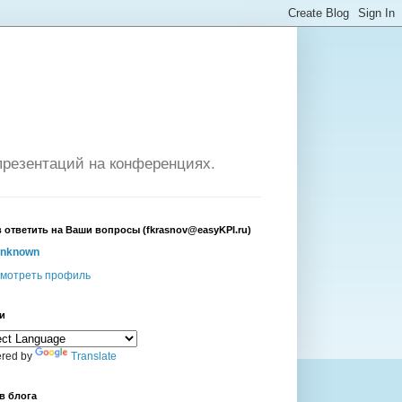
презентаций на конференциях.
в ответить на Ваши вопросы (fkrasnov@easyKPI.ru)
nknown
мотреть профиль
и
red by
Translate
в блога