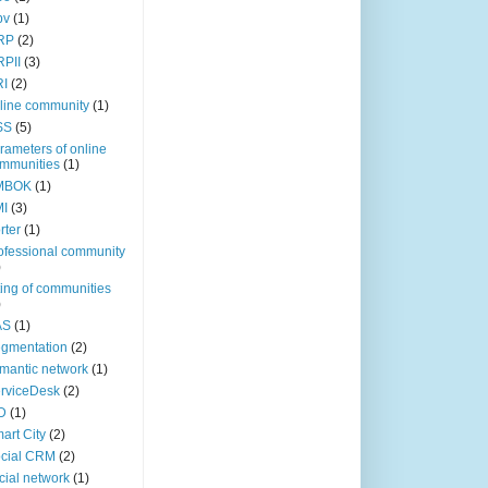
bv
(1)
RP
(2)
PII
(3)
I
(2)
line community
(1)
SS
(5)
rameters of online
mmunities
(1)
MBOK
(1)
I
(3)
rter
(1)
ofessional community
)
ting of communities
)
AS
(1)
gmentation
(2)
mantic network
(1)
rviceDesk
(2)
D
(1)
art City
(2)
cial CRM
(2)
cial network
(1)