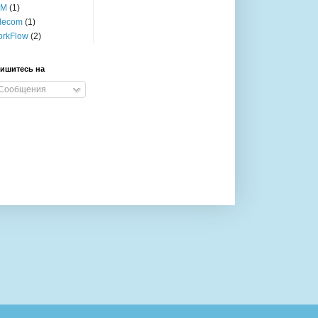
AM
(1)
lecom
(1)
rkFlow
(2)
ишитесь на
Сообщения