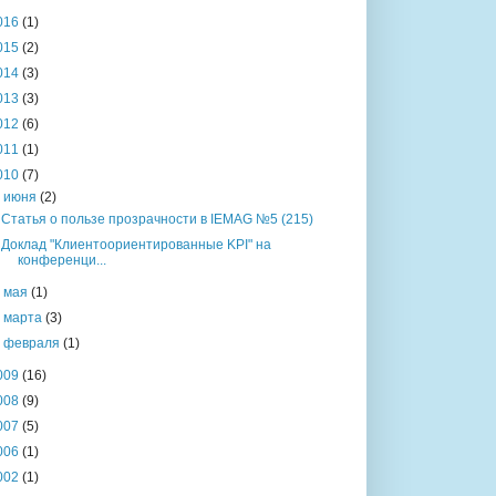
016
(1)
015
(2)
014
(3)
013
(3)
012
(6)
011
(1)
010
(7)
▼
июня
(2)
Статья о пользе прозрачности в IEMAG №5 (215)
Доклад "Клиентоориентированные KPI" на
конференци...
►
мая
(1)
►
марта
(3)
►
февраля
(1)
009
(16)
008
(9)
007
(5)
006
(1)
002
(1)