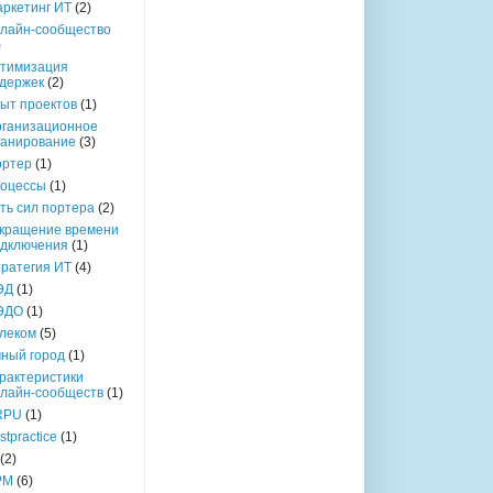
ркетинг ИТ
(2)
лайн-сообщество
)
тимизация
держек
(2)
ыт проектов
(1)
ганизационное
анирование
(3)
ортер
(1)
оцессы
(1)
ть сил портера
(2)
кращение времени
дключения
(1)
ратегия ИТ
(4)
ЭД
(1)
ЭДО
(1)
леком
(5)
ный город
(1)
рактеристики
лайн-сообществ
(1)
RPU
(1)
stpractice
(1)
(2)
PM
(6)