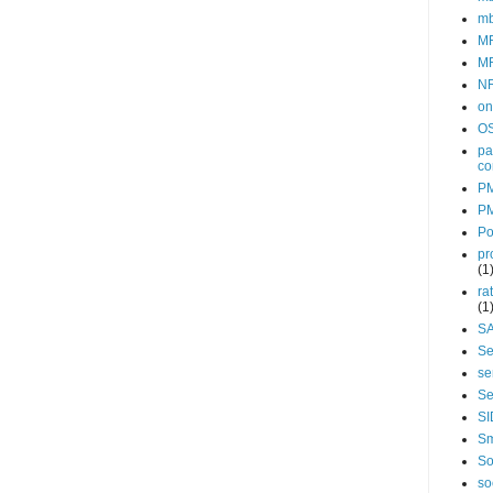
m
M
MR
NR
on
O
pa
co
P
PM
Po
pr
(1
ra
(1
S
Se
se
Se
SI
Sm
So
so