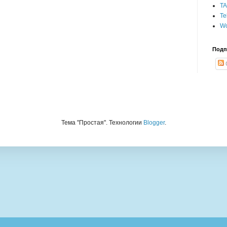
T
Te
Wo
Подп
Тема "Простая". Технологии
Blogger
.