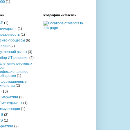
000
(1)
ыки
География читателей
СР
(1)
нчмаркинг
(1)
режливость
(1)
знес-процессы
(6)
ллинг
(2)
утренний рынок
(3)
бор ИТ решения
(2)
влечение ключевых
ов;
офессиональное
общество
(1)
нформационные
хнологии
(2)
Т
(10)
 маркетинг
(3)
 менеджмент
(1)
ммуникации
(1)
ПЭ
(2)
РЭ
(1)
ркетинг
(2)