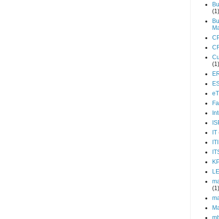
Bu
(1
Bu
M
C
C
Cu
(1
E
E
e
Fa
In
IS
IT
IT
IT
KP
L
ma
(1
ma
Ma
m