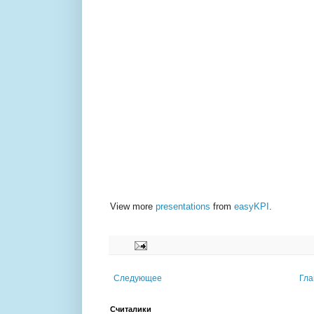
View more
presentations
from
easyKPI
.
Следующее
Гла
Считалики