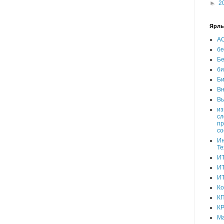
►
2
Ярл
А
бе
Бе
би
Би
Вн
Вы
из
сл
пр
со
И
Те
И
ИТ
ИТ
Ко
К
К
Ма